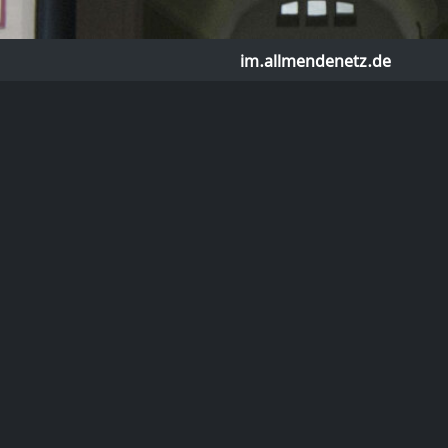
im.allmendenetz.de
Tags