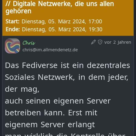
Stadtbibilothek – es sind genug
// Digitale Netzwerke, die uns allen
Umzug eines Accounts von
gehören
Geräte vor Ort.
einem Server zum andern
Start:
Dienstag, 05. März 2024, 17:00
möglich, ohne dass Inhalte
Ende:
Dienstag, 05. März 2024, 19:30
Anmeldung nicht erforderlich
verloren gehen. Ein eigener
vor 2 Jahren
𝓒𝓱𝓻𝓲𝓼
chris@im.allmendenetz.de
Hubzilla-Server ist ähnlich
#
Workshop
#
Köln
#
Termin
Das Fediverse ist ein dezentrales
einfach installiert wie eine
Soziales Netzwerk, in dem jeder,
WordPress-Webseite. Hubzilla
Ort:
Stadtbibliothek Köln
der mag,
ermöglicht es, sich wirklich
Josef-Haubrich-Hof 1
Fritz-Voigt-Straße 1, 50823 Köln
auch seinen eigenen Server
mündig und souverän in einem
Raum 304 – im dritten Stock
betreiben kann. Erst mit
sozialen Netzwerk zu bewegen.
50676 Köln
eigenem Server erlangt
Der Workshop mit Chris Burger
https://www.stadt-
man wirklich die Kontrolle über