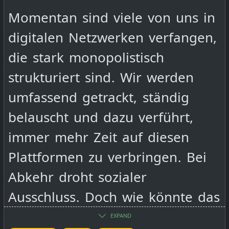
Event Schedule:
Momentan sind viele von uns in
digitalen Netzwerken verfangen,
10:00 Welcome
die stark monopolistisch
strukturiert sind. Wir werden
10:15 Talk 1 howto living with
umfassend getrackt, ständig
max amount of free software
belauscht und dazu verführt,
and the climate benefits
immer mehr Zeit auf diesen
(inspired by two woldwide
Plattformen zu verbringen. Bei
climate demo on 20.09.2024)
Abkehr droht sozialer
Ausschluss. Doch wie könnte das
11:30 Talk 2
anders gehen? In diesem
EXPAND
https://de.wikipedia.org/wiki/Ope