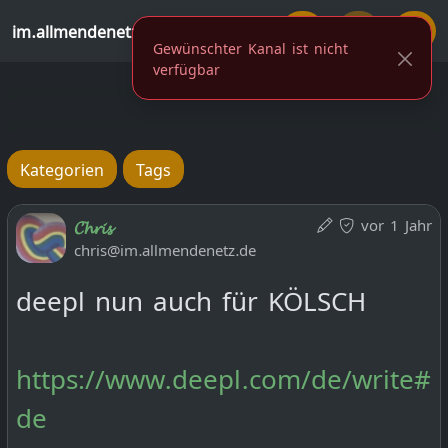
im.allmendenetz.de
Gewünschter Kanal ist nicht
verfügbar
Kategorien
Tags
vor 1 Jahr
𝓒𝓱𝓻𝓲𝓼
chris@im.allmendenetz.de
deepl nun auch für KÖLSCH
https://www.deepl.com/de/write#
de