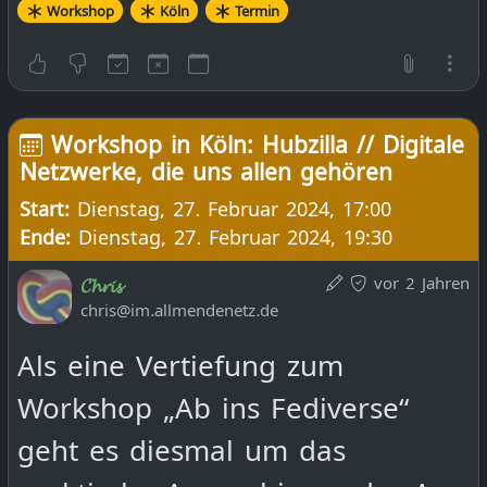
Workshop werden von Chris
Workshop
Köln
Termin
n_Knowledge_Foundation_Deutsc
Burger die Möglichkeiten von
hland
cologne group
dezentralen Netzwerken anhand
des Fediverse vorgestellt und
Workshop in Köln: Hubzilla // Digitale
12:30 Break
Netzwerke, die uns allen gehören
praktisch ausprobiert. Das
Start:
Dienstag, 27. Februar 2024, 17:00
Fediverse (Kofferwort von
14:00 Talk 3
Ende:
Dienstag, 27. Februar 2024, 19:30
FEDeration + UnIVERSE) ist ein
https://de.wikipedia.org/wiki/Fre
vor 2 Jahren
𝓒𝓱𝓻𝓲𝓼
offenes und freies soziales
chris@im.allmendenetz.de
e_Software_Foundation_Europe
Netzwerk, das sich aus vielen
Als eine Vertiefung zum
cologne/bonn group
verschiedenen Open Source-
Workshop „Ab ins Fediverse“
Apps zusammensetzt. Ohne
geht es diesmal um das
15:15 Talk 4 Free Software in
zentrale Serverstrukturen kann