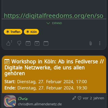
https://digitalfreedoms.org/en/so
ftware-freedom-
EXPAND
Treffen
Köln
day/events/software-freedom-
day-2024-cologne-koeln
1
https://dingfabrik.de/
Workshop in Köln: Ab ins Fediverse //
Digitale Netzwerke, die uns allen
gehören
ICS Datei
Start:
Dienstag, 27. Februar 2024, 17:00
Ende:
Dienstag, 27. Februar 2024, 19:30
vor 2 Jahren
𝓒𝓱𝓻𝓲𝓼
chris@im.allmendenetz.de