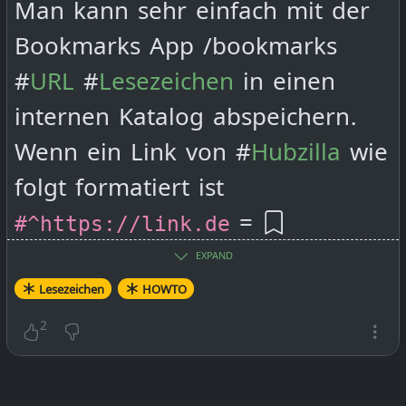
Man kann sehr einfach mit der
Bookmarks App /bookmarks
#
URL
#
Lesezeichen
in einen
internen Katalog abspeichern.
Wenn ein Link von #
Hubzilla
wie
folgt formatiert ist
=
#^https://link.de
https://link.de
genügt ein Klick
EXPAND
auf das Bookmark-Symbol vor
Lesezeichen
HOWTO
dem Link und die URL wird
2
unter /bookmarks
abgespeichert.