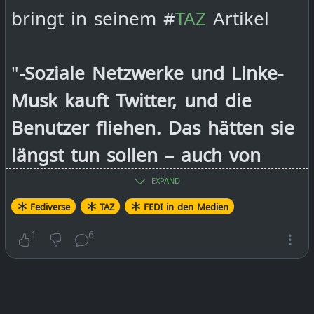
bringt in seinem #
TAZ
Artikel
"
-Soziale Netzwerke und Linke-
Musk kauft Twitter, und die
Benutzer fliehen. Das hätten sie
längst tun sollen – auch von
Facebook: hin zu
EXPAND
nichtkommerziellen Alternativen"
Fediverse
TAZ
FEDI in den Medien
https://taz.de/!5895653/
(siehe
1
6
unten)
https://taz.de/Twitter-