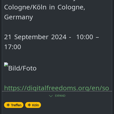
day-2024-cologne-koeln
Cologne/Köln in Cologne,
Germany
https://dingfabrik.de/
21 September 2024 - 10:00 –
ICS Datei
17:00
Event Schedule:
10:00 Welcome
https://digitalfreedoms.org/en/so
ftware-freedom-
EXPAND
10:15 Talk 1 howto living with
Treffen
Köln
day/events/software-freedom-
max amount of free software