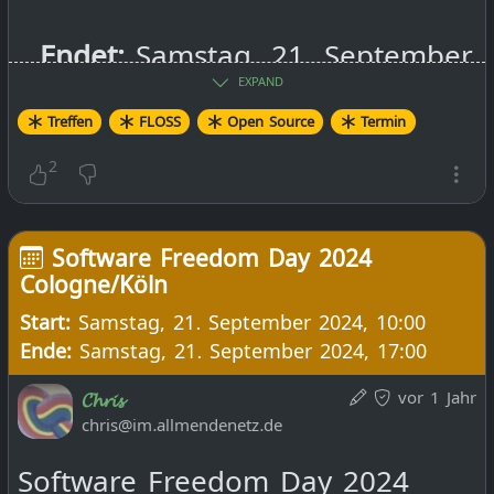
Endet:
Samstag, 21. September
EXPAND
2024, 17:00
Treffen
FLOSS
Open Source
Termin
2
Software Freedom Day 2024
Cologne/Köln
Start:
Samstag, 21. September 2024, 10:00
Ende:
Samstag, 21. September 2024, 17:00
https://digitalfreedoms.org/en/
vor 1 Jahr
𝓒𝓱𝓻𝓲𝓼
software-freedom-
chris@im.allmendenetz.de
day/events/software-freedom-
Software Freedom Day 2024