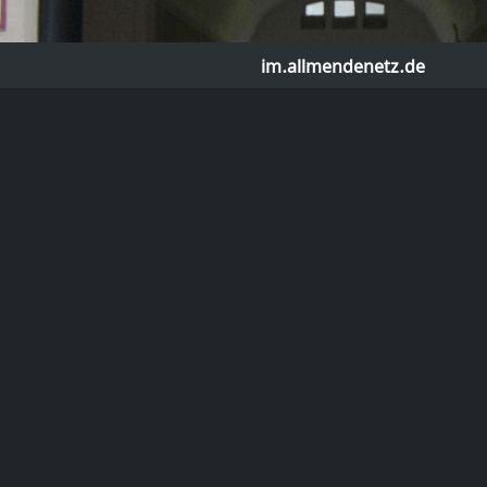
im.allmendenetz.de
Tags