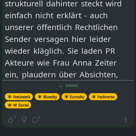
strukturell dahinter steckt wird
einfach nicht erklärt - auch
unserer öffentlich Rechtlichen
Sender versagen hier leider
wieder kläglich. Sie laden PR
Akteure wie Frau Anna Zeiter
ein, plaudern über Absichten,
erklären aber nicht wie es
EXPAND
genau funktionierten soll.
Netzwerk
Bluesky
Eurosky
Fediverse
W Social
7
1
Also was sollte man unabhängig
von PR, Name-dropping,