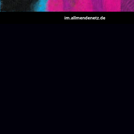
im.allmendenetz.de
- DPS 2026
tensession
ensession@im.allmendenetz.de
tember finden die Domplattens
t !! SAVE THE DATE
HOME
2026