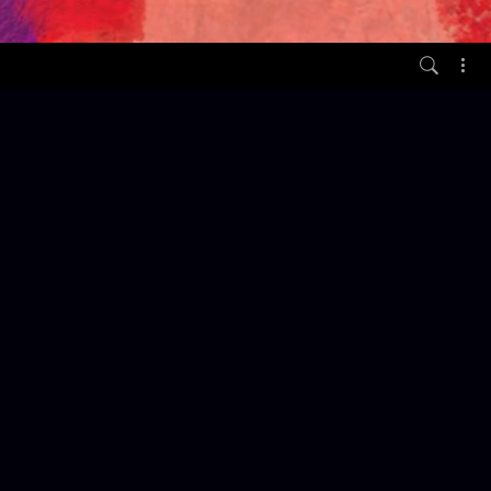
vor 2 Monaten
ession