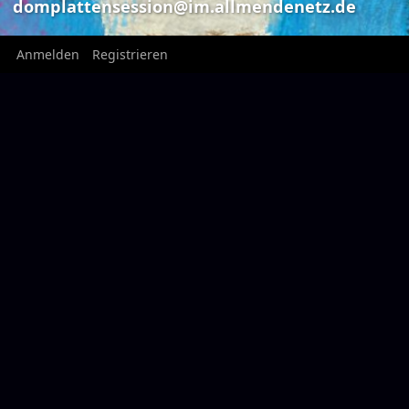
domplattensession@im.allmendenetz.de
Anmelden
Registrieren
SAVE THE DATE 
domplat
domplattensession
domplatt
domplattensession@im.allmendenetz.de
die ultimative fedi-webseite von
Am 4. Sep
moudys & rollis
domplattensession
2026 stat
Ort:
Domplatte / Roncalliplatz
SAVE THE DATE
50667
Köln
NRW
Germany
Homepage:
https://www.domplattensession.de