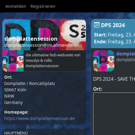
Anmelden
Registrieren
DPS 2024
Start:
Freitag, 23.
domplattensession
Ende:
Freitag, 23.
domplattensession@im.allmendenetz.de
domplat
die ultimative fedi-webseite von
domplatt
moudys & rollis
domplattensession
Ort:
DPS 2024 - SAVE T
Domplatte / Roncalliplatz
Ort:
50667
Köln
NRW
Germany
Homepage:
https://www.domplattensession.de
HAUPTMENÜ