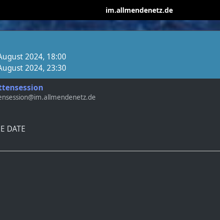
im.allmendenetz.de
 August 2024, 18:00
 August 2024, 23:30
tensession
ensession@im.allmendenetz.de
HE DATE