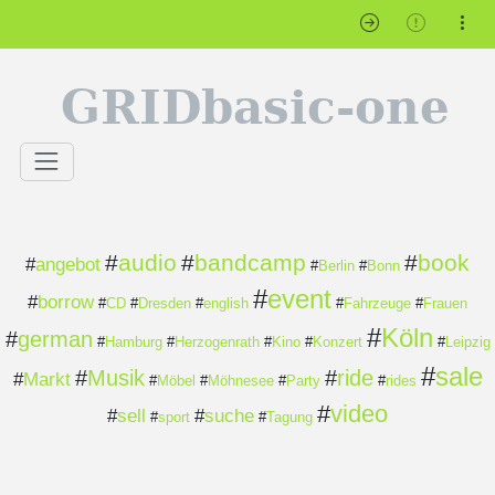
GRIDbasic-one
#
audio
#
bandcamp
#
book
#
angebot
#
Berlin
#
Bonn
#
event
#
borrow
#
CD
#
Dresden
#
english
#
Fahrzeuge
#
Frauen
#
Köln
#
german
#
Hamburg
#
Herzogenrath
#
Kino
#
Konzert
#
Leipzig
#
sale
#
Musik
#
ride
#
Markt
#
Möbel
#
Möhnesee
#
Party
#
rides
#
video
#
sell
#
suche
#
sport
#
Tagung