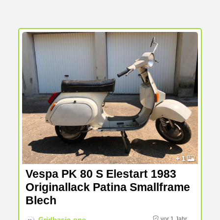
+ 1
Vespa PK 80 S Elestart 1983
Originallack Patina Smallframe
Blech
Gridbasic-one
vor 1 Jahr