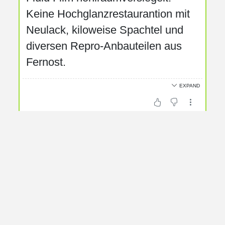
Keine Hochglanzrestaurantion mit
Neulack, kiloweise Spachtel und
diversen Repro-Anbauteilen aus
Fernost.
EXPAND
EZ: 07.09.1983
Hand
lückenlose Historie (deutsches
Fahrzeug, Erstbesitz 1983-1985,
stillgelegt 1985-1990, 2. Hand
1990-2011, 3. Hand seit 2012,
jedoch stillgelegt seit 2014),
ausschließlich in Köln angemeldet
gewesen