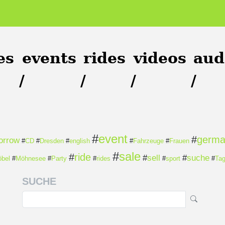
es
events
rides
videos
aud
/
/
/
/
#
event
#
germ
orrow
#
CD
#
Dresden
#
english
#
Fahrzeuge
#
Frauen
#
sale
#
ride
#
sell
#
suche
bel
#
Möhnesee
#
Party
#
rides
#
sport
#
Ta
SUCHE