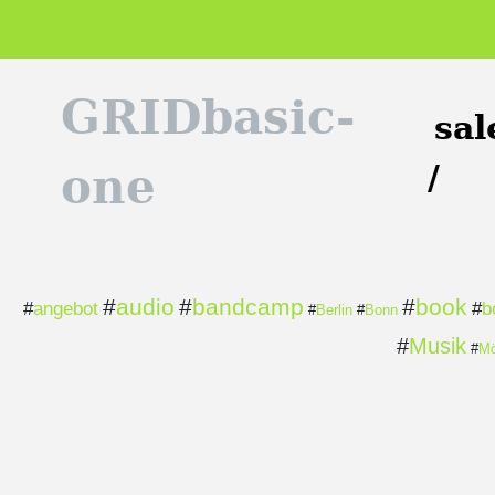
GRIDbasic-
sal
/
one
#
audio
#
bandcamp
#
book
#
angebot
#
b
#
Berlin
#
Bonn
#
Musik
#
Mö