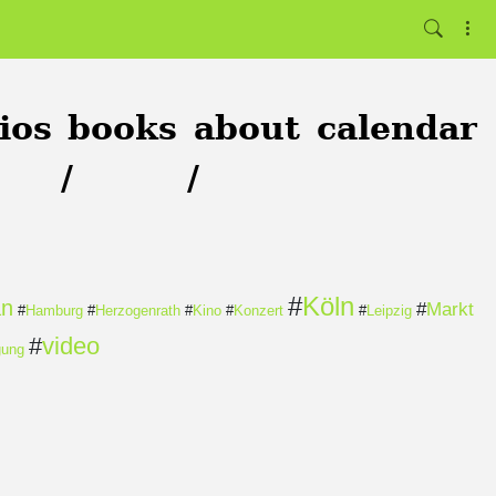
ios
books
about
calendar
/
/
#
Köln
an
#
Markt
#
Hamburg
#
Herzogenrath
#
Kino
#
Konzert
#
Leipzig
#
video
gung