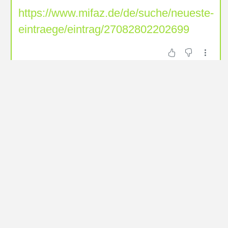
https://www.mifaz.de/de/suche/neueste-
eintraege/eintrag/27082802202699