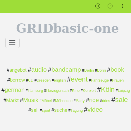
GRIDbasic-one
#
audio
#
bandcamp
#
book
#
angebot
#
Berlin
#
Bonn
#
event
#
borrow
#
CD
#
Dresden
#
english
#
Fahrzeuge
#
Frauen
#
Köln
#
german
#
Hamburg
#
Herzogenrath
#
Kino
#
Konzert
#
Leipzig
#
sale
#
Musik
#
ride
#
Markt
#
Möbel
#
Möhnesee
#
Party
#
rides
#
video
#
sell
#
suche
#
sport
#
Tagung