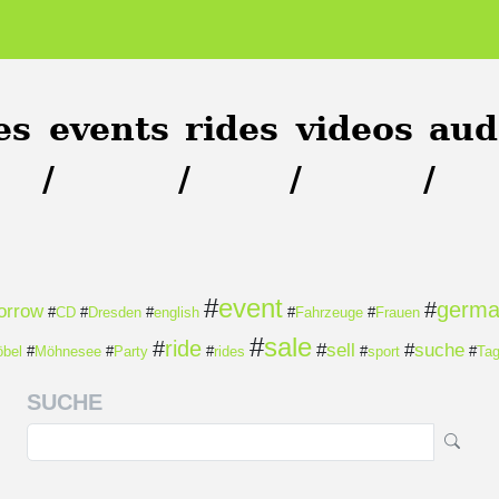
es
events
rides
videos
aud
/
/
/
/
#
event
#
germ
orrow
#
CD
#
Dresden
#
english
#
Fahrzeuge
#
Frauen
#
sale
#
ride
#
sell
#
suche
bel
#
Möhnesee
#
Party
#
rides
#
sport
#
Ta
SUCHE