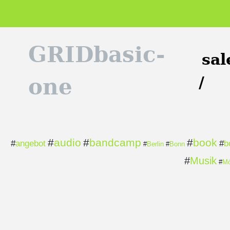
GRIDbasic-
sal
/
one
#
audio
#
bandcamp
#
book
#
angebot
#
b
#
Berlin
#
Bonn
#
Musik
#
Mö