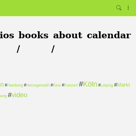
ios
books
about
calendar
/
/
#
Köln
an
#
Markt
#
Hamburg
#
Herzogenrath
#
Kino
#
Konzert
#
Leipzig
#
video
gung