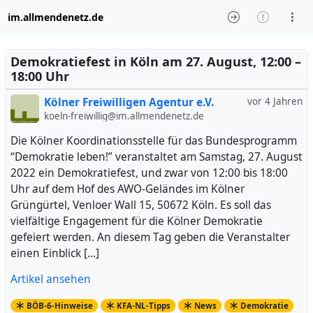
im.allmendenetz.de
Demokratiefest in Köln am 27. August, 12:00 –
18:00 Uhr
Kölner Freiwilligen Agentur e.V.
vor 4 Jahren
koeln-freiwillig@im.allmendenetz.de
Die Kölner Koordinationsstelle für das Bundesprogramm
“Demokratie leben!” veranstaltet am Samstag, 27. August
2022 ein Demokratiefest, und zwar von 12:00 bis 18:00
Uhr auf dem Hof des AWO-Geländes im Kölner
Grüngürtel, Venloer Wall 15, 50672 Köln. Es soll das
vielfältige Engagement für die Kölner Demokratie
gefeiert werden. An diesem Tag geben die Veranstalter
einen Einblick […]
Artikel ansehen
BÖB-6-Hinweise
KFA-NL-Tipps
News
Demokratie