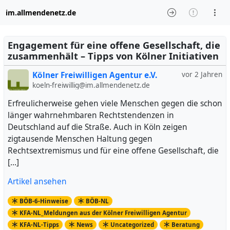
im.allmendenetz.de
Engagement für eine offene Gesellschaft, die
zusammenhält – Tipps von Kölner Initiativen
Kölner Freiwilligen Agentur e.V.
vor 2 Jahren
koeln-freiwillig@im.allmendenetz.de
Erfreulicherweise gehen viele Menschen gegen die schon
länger wahrnehmbaren Rechtstendenzen in
Deutschland auf die Straße. Auch in Köln zeigen
zigtausende Menschen Haltung gegen
Rechtsextremismus und für eine offene Gesellschaft, die
[…]
Artikel ansehen
BÖB-6-Hinweise
BÖB-NL
KFA-NL_Meldungen aus der Kölner Freiwilligen Agentur
KFA-NL-Tipps
News
Uncategorized
Beratung