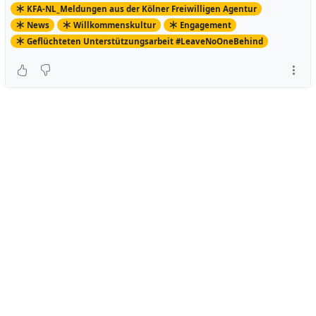
KFA-NL_Meldungen aus der Kölner Freiwilligen Agentur
News
Willkommenskultur
Engagement
Geflüchteten Unterstützungsarbeit #LeaveNoOneBehind