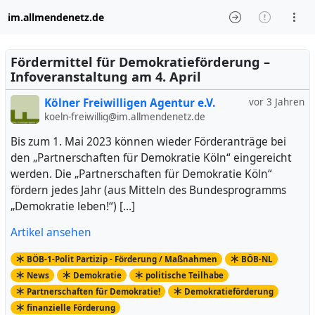
im.allmendenetz.de
Fördermittel für Demokratieförderung –
Infoveranstaltung am 4. April
Kölner Freiwilligen Agentur e.V.
vor 3 Jahren
koeln-freiwillig@im.allmendenetz.de
Bis zum 1. Mai 2023 können wieder Förderanträge bei
den „Partnerschaften für Demokratie Köln“ eingereicht
werden. Die „Partnerschaften für Demokratie Köln“
fördern jedes Jahr (aus Mitteln des Bundesprogramms
„Demokratie leben!“) […]
Artikel ansehen
BÖB-1-Polit Partizip - Förderung / Maßnahmen
BÖB-NL
News
Demokratie
politische Teilhabe
Partnerschaften für Demokratie!
Demokratieförderung
finanzielle Förderung