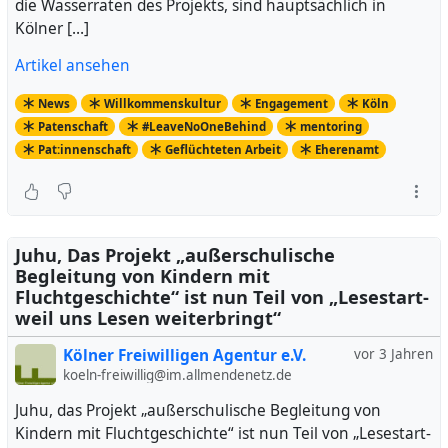
die Wasserraten des Projekts, sind hauptsächlich in
Kölner […]
Artikel ansehen
News
Willkommenskultur
Engagement
Köln
Patenschaft
#LeaveNoOneBehind
mentoring
Pat:innenschaft
Geflüchteten Arbeit
Eherenamt
Juhu, Das Projekt „außerschulische
Begleitung von Kindern mit
Fluchtgeschichte“ ist nun Teil von „Lesestart-
weil uns Lesen weiterbringt“
Kölner Freiwilligen Agentur e.V.
vor 3 Jahren
koeln-freiwillig@im.allmendenetz.de
Juhu, das Projekt „außerschulische Begleitung von
Kindern mit Fluchtgeschichte“ ist nun Teil von „Lesestart-