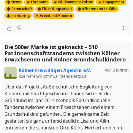
News
Ehrenamt
Willkommenskultur
Engagement
Patenschaft
Flüchtlingsarbeit
#Eherenamt in Köln
mentoring
Arbeit mit Kindern
Die 500er Marke ist geknackt – 510
Pat:innenschaftstandems zwischen Kölner
Erwachsenen und Kölner Grundschulkindern
Kölner Freiwilligen Agentur e.V.
vor 3 Jahren
koeln-freiwillig@im.allmendenetz.de
Über das Projekt „Außerschulische Begleitung von
Kindern mit Fluchtgeschichte“ haben sich seit der
Gründung im Jahr 2014 mehr als 500 individuelle
Tandems zwischen einem Erwachsenen und einem
Grundschulkind gefunden. Die gemeinsame Zeit
gestalten sie ganz unterschiedlich: Lisa und Ailin
entdecken die schönsten Orte Kölns; Herbert und John,