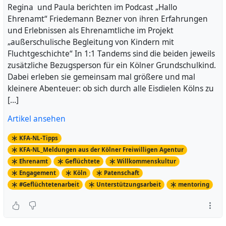
Regina und Paula berichten im Podcast „Hallo
Ehrenamt“ Friedemann Bezner von ihren Erfahrungen
und Erlebnissen als Ehrenamtliche im Projekt
„außerschulische Begleitung von Kindern mit
Fluchtgeschichte“ In 1:1 Tandems sind die beiden jeweils
zusätzliche Bezugsperson für ein Kölner Grundschulkind.
Dabei erleben sie gemeinsam mal größere und mal
kleinere Abenteuer: ob sich durch alle Eisdielen Kölns zu
[…]
Artikel ansehen
KFA-NL-Tipps
KFA-NL_Meldungen aus der Kölner Freiwilligen Agentur
Ehrenamt
Geflüchtete
Willkommenskultur
Engagement
Köln
Patenschaft
#Geflüchtetenarbeit
Unterstützungsarbeit
mentoring