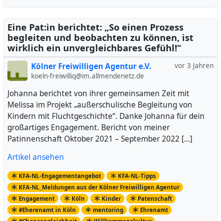
Eine Pat:in berichtet: „So einen Prozess
begleiten und beobachten zu können, ist
wirklich ein unvergleichbares Gefühl!“
Kölner Freiwilligen Agentur e.V.
vor 3 Jahren
koeln-freiwillig@im.allmendenetz.de
Johanna berichtet von ihrer gemeinsamen Zeit mit
Melissa im Projekt „außerschulische Begleitung von
Kindern mit Fluchtgeschichte“. Danke Johanna für dein
großartiges Engagement. Bericht von meiner
Patinnenschaft Oktober 2021 – September 2022 […]
Artikel ansehen
KFA-NL-Engagementangebot
KFA-NL-Tipps
KFA-NL_Meldungen aus der Kölner Freiwilligen Agentur
Engagement
Köln
Kinder
Patenschaft
#Eherenamt in Köln
mentoring
Ehrenamt