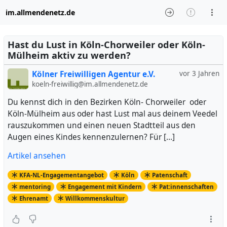
im.allmendenetz.de
Hast du Lust in Köln-Chorweiler oder Köln-
Mülheim aktiv zu werden?
Kölner Freiwilligen Agentur e.V.
vor 3 Jahren
koeln-freiwillig@im.allmendenetz.de
Du kennst dich in den Bezirken Köln- Chorweiler oder
Köln-Mülheim aus oder hast Lust mal aus deinem Veedel
rauszukommen und einen neuen Stadtteil aus den
Augen eines Kindes kennenzulernen? Für […]
Artikel ansehen
KFA-NL-Engagementangebot
Köln
Patenschaft
mentoring
Engagement mit Kindern
Pat:innenschaften
Ehrenamt
Willkommenskultur