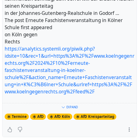
seinen Kreisparteitag
in der Johannes-Gutenberg-Realschule in Godorf …
The post Erneute Faschistenveranstaltung in Kölner
Schule first appeared
on Köln gegen
Rechts
https://analytics.systemli.org/piwik.php?
idsite=10&rec=1&url=https%3A%2F%2Fwww.koelngegenr
echts.org%2F2024%2F10%2Ferneute-
faschistenveranstaltung-in-koelner-
schule%2F&action_name=Erneute+Faschistenveranstalt
ung+in+K%C3%B6lner+Schule&urlref=https%3A%2F%2F
www.koelngegenrechts.org%2Ffeed%2F
https://www.koelngegenrechts.org/2024/10/erneute-
EXPAND
faschistenveranstaltung-in-koelner-schule/
Termine
AfD
AfD Köln
AfD Kreisparteitag
Artikel ansehen