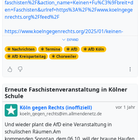
faschisten%2F&action_name=Keinen+Fu%C3%9Fbreit+d
en+Faschisten&urlref=https%3A%2F%2Fwww.koelngege
nrechts.org%2Ffeed%2F
https://www.koelngegenrechts.org/2025/01/keinen-
fussbreit-den-faschisten/
EXPAND
Artikel ansehen
Nachrichten
Termine
AfD
AfD Köln
AfD Kreisparteitag
Chorweiler
Erneute Faschistenveranstaltung in Kölner
Schule
Köln gegen Rechts (inoffiziell)
vor 1 Jahr
koeln_gegen_rechts@im.allmendenetz.de
Und wieder plant die AfD eine Veranstaltung in
schulischen Räumen.Am
kommenden Sonntag, dem 06.10. will der braune Haufen