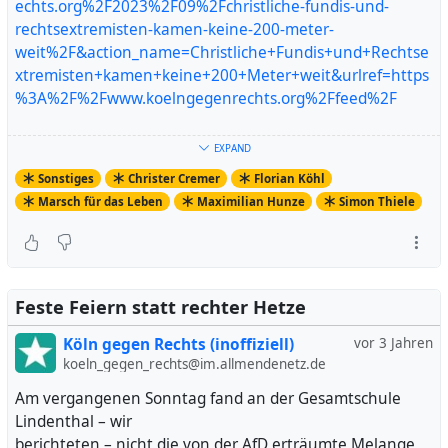
echts.org%2F2023%2F09%2Fchristliche-fundis-und-
rechtsextremisten-kamen-keine-200-meter-
weit%2F&action_name=Christliche+Fundis+und+Rechtse
xtremisten+kamen+keine+200+Meter+weit&urlref=https
%3A%2F%2Fwww.koelngegenrechts.org%2Ffeed%2F
https://www.koelngegenrechts.org/2023/09/christliche-
EXPAND
fundis-und-rechtsextremisten-kamen-keine-200-meter-
Sonstiges
Christer Cremer
Florian Köhl
weit/
Marsch für das Leben
Maximilian Hunze
Simon Thiele
Artikel ansehen
Feste Feiern statt rechter Hetze
Köln gegen Rechts (inoffiziell)
vor 3 Jahren
koeln_gegen_rechts@im.allmendenetz.de
Am vergangenen Sonntag fand an der Gesamtschule
Lindenthal – wir
berichteten – nicht die von der AfD erträumte Melange