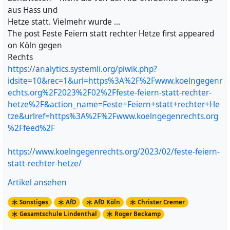
aus Hass und
Hetze statt. Vielmehr wurde …
The post Feste Feiern statt rechter Hetze first appeared
on Köln gegen
Rechts
https://analytics.systemli.org/piwik.php?
idsite=10&rec=1&url=https%3A%2F%2Fwww.koelngegenr
echts.org%2F2023%2F02%2Ffeste-feiern-statt-rechter-
hetze%2F&action_name=Feste+Feiern+statt+rechter+He
tze&urlref=https%3A%2F%2Fwww.koelngegenrechts.org
%2Ffeed%2F
https://www.koelngegenrechts.org/2023/02/feste-feiern-
statt-rechter-hetze/
Artikel ansehen
Sonstiges
AfD
AfD Köln
Christer Cremer
Gesamtschule Lindenthal
Roger Beckamp