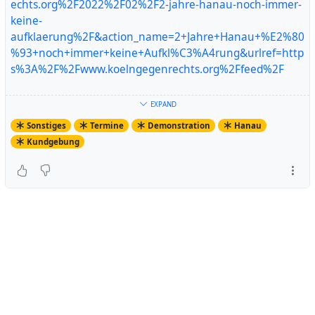
echts.org%2F2022%2F02%2F2-jahre-hanau-noch-immer-
keine-
aufklaerung%2F&action_name=2+Jahre+Hanau+%E2%80
%93+noch+immer+keine+Aufkl%C3%A4rung&urlref=http
s%3A%2F%2Fwww.koelngegenrechts.org%2Ffeed%2F
https://www.koelngegenrechts.org/2022/02/2-jahre-
EXPAND
hanau-noch-immer-keine-aufklaerung/
Sonstiges
Termine
Demonstration
Hanau
Artikel ansehen
Kundgebung