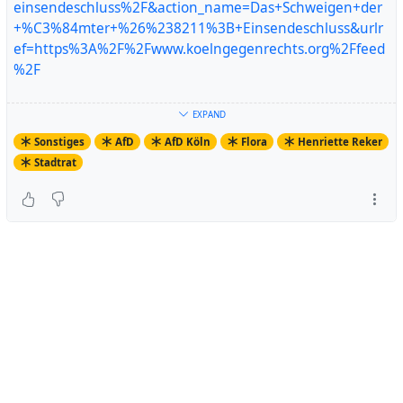
einsendeschluss%2F&action_name=Das+Schweigen+der
+%C3%84mter+%26%238211%3B+Einsendeschluss&urlr
ef=https%3A%2F%2Fwww.koelngegenrechts.org%2Ffeed
%2F
https://www.koelngegenrechts.org/2023/02/das-
EXPAND
schweigen-der-aemter-einsendeschluss/
Sonstiges
AfD
AfD Köln
Flora
Henriette Reker
Artikel ansehen
Stadtrat