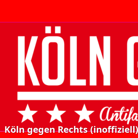
Köln gegen Rechts (inoffiziell