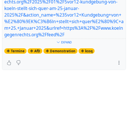
echts.org%2F2025%2F01%2F5vor12-kundgebung-von-
koeln-stellt-sich-quer-am-25-januar-
2025%2F&action_name=%235vor12+Kundgebung+von+
%E2%80%9EK%C3%B6ln+stellt+sich+quer%E2%80%9C+a
m+25.+Januar+2025&urlref=https%3A%2F%2Fwww.koeln
gegenrechts.org%2Ffeed%2F
EXPAND
https://www.koelngegenrechts.org/2025/01/5vor12-
Termine
AfD
Demonstration
kssq
kundgebung-von-koeln-stellt-sich-quer-am-25-januar-
2025/
Artikel ansehen