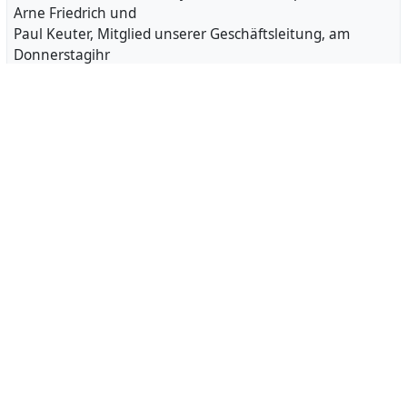
Arne Friedrich und
Paul Keuter, Mitglied unserer Geschäftsleitung, am
Donnerstagihr
handwerkliches Geschick unter Beweis – und das für
einen guten Zweck.
Das Ergebnis unserer Verantwortlichen konnte sich nach
intensiver
körperlicher Arbeit sehen lassen. „Nachdem wir von der
Idee der
‘Little Homes’ gehört hatten, stand […]
Der Beitrag Handwerklicher Einsatz in blau-weiß erschien
zuerst auf
Little Homes e.V..
EXPAND
https://www.little-home.eu/handwerklicher-einsatz-in-
Teambuilding
blau-weiss/
Artikel ansehen