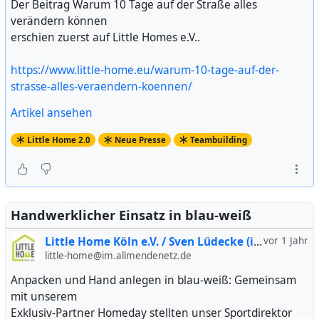
Der Beitrag Warum 10 Tage auf der Straße alles
verändern können
erschien zuerst auf Little Homes e.V..
https://www.little-home.eu/warum-10-tage-auf-der-
strasse-alles-veraendern-koennen/
Artikel ansehen
Little Home 2.0
Neue Presse
Teambuilding
Handwerklicher Einsatz in blau-weiß
Little Home Köln e.V. / Sven Lüdecke (inoffiziell)
vor 1 Jahr
little-home@im.allmendenetz.de
Anpacken und Hand anlegen in blau-weiß: Gemeinsam
mit unserem
Exklusiv-Partner Homeday stellten unser Sportdirektor