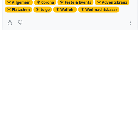
Allgemein
Corona
Feste & Events
Adventskranz
Plätzchen
to go
Waffeln
Weihnachtsbasar