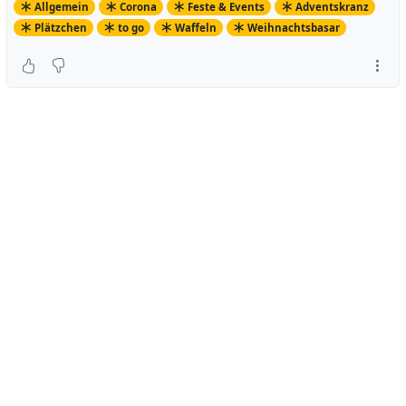
Allgemein
Corona
Feste & Events
Adventskranz
Plätzchen
to go
Waffeln
Weihnachtsbasar