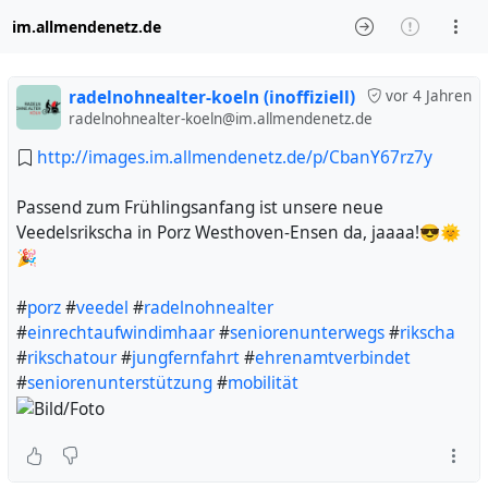
im.allmendenetz.de
radelnohnealter-koeln (inoffiziell)
vor 4 Jahren
radelnohnealter-koeln@im.allmendenetz.de
http://images.im.allmendenetz.de/p/CbanY67rz7y
Passend zum Frühlingsanfang ist unsere neue
Veedelsrikscha in Porz Westhoven-Ensen da, jaaaa!😎🌞
🎉
#
porz
#
veedel
#
radelnohnealter
#
einrechtaufwindimhaar
#
seniorenunterwegs
#
rikscha
#
rikschatour
#
jungfernfahrt
#
ehrenamtverbindet
#
seniorenunterstützung
#
mobilität