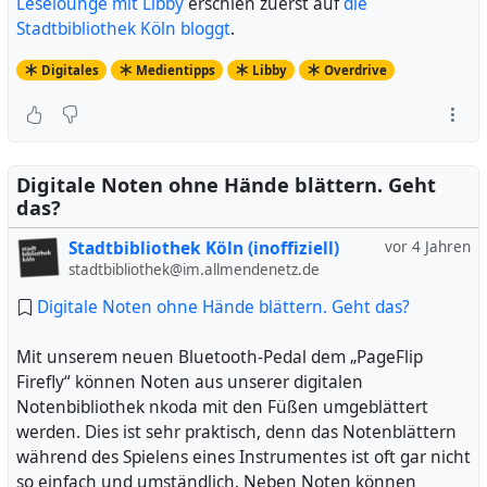
Leselounge mit Libby
erschien zuerst auf
die
Stadtbibliothek Köln bloggt
.
Digitales
Medientipps
Libby
Overdrive
Digitale Noten ohne Hände blättern. Geht
das?
Stadtbibliothek Köln (inoffiziell)
vor 4 Jahren
stadtbibliothek@im.allmendenetz.de
Digitale Noten ohne Hände blättern. Geht das?
Mit unserem neuen Bluetooth-Pedal dem „PageFlip
Firefly“ können Noten aus unserer digitalen
Notenbibliothek nkoda mit den Füßen umgeblättert
werden. Dies ist sehr praktisch, denn das Notenblättern
während des Spielens eines Instrumentes ist oft gar nicht
so einfach und umständlich. Neben Noten können