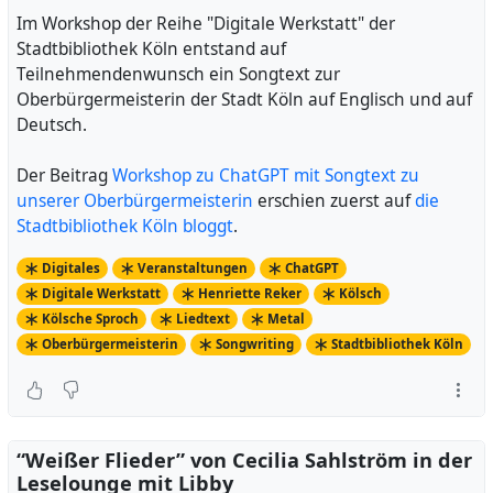
Im Workshop der Reihe "Digitale Werkstatt" der
Stadtbibliothek Köln entstand auf
Teilnehmendenwunsch ein Songtext zur
Oberbürgermeisterin der Stadt Köln auf Englisch und auf
Deutsch.
Der Beitrag
Workshop zu ChatGPT mit Songtext zu
unserer Oberbürgermeisterin
erschien zuerst auf
die
Stadtbibliothek Köln bloggt
.
Digitales
Veranstaltungen
ChatGPT
Digitale Werkstatt
Henriette Reker
Kölsch
Kölsche Sproch
Liedtext
Metal
Oberbürgermeisterin
Songwriting
Stadtbibliothek Köln
“Weißer Flieder” von Cecilia Sahlström in der
Leselounge mit Libby