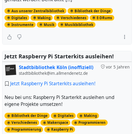
Aus unserer Zentralbibliothek
Bibliothek der Dinge
Digitales
Making
Verschiedenes
E-DRums
Instrumente
Musik
Musikbibliothek
Jetzt Raspberry Pi Starterkits ausleihen!
Stadtbibliothek Köln (inoffiziell)
vor 5 Jahren
stadtbibliothek@im.allmendenetz.de
Jetzt Raspberry Pi Starterkits ausleihen!
Neu bei uns: Raspberry Pi Starterkit ausleihen und
eigene Projekte umsetzen!
Bibliothek der Dinge
Digitales
Making
Verschiedenes
Makerspace
Programmieren
Programmierung
Raspberry Pi