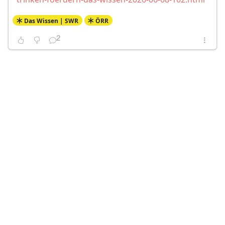
Das Wissen | SWR
ÖRR
2