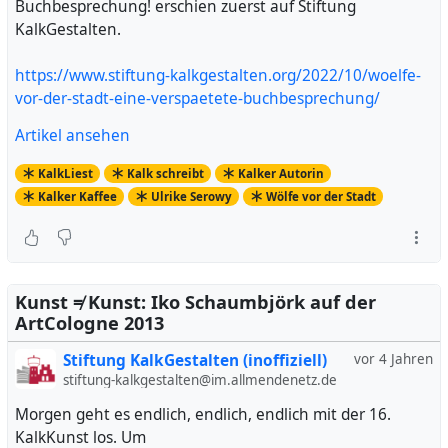
Buchbesprechung! erschien zuerst auf Stiftung
KalkGestalten.
https://www.stiftung-kalkgestalten.org/2022/10/woelfe-
vor-der-stadt-eine-verspaetete-buchbesprechung/
Artikel ansehen
KalkLiest
Kalk schreibt
Kalker Autorin
Kalker Kaffee
Ulrike Serowy
Wölfe vor der Stadt
Kunst ≠ Kunst: Iko Schaumbjörk auf der
ArtCologne 2013
Stiftung KalkGestalten (inoffiziell)
vor 4 Jahren
stiftung-kalkgestalten@im.allmendenetz.de
Morgen geht es endlich, endlich, endlich mit der 16.
KalkKunst los. Um