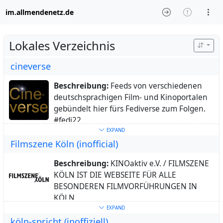
im.allmendenetz.de
Lokales Verzeichnis
cineverse
Beschreibung:
Feeds von verschiedenen
deutschsprachigen Film- und Kinoportalen
gebündelt hier fürs Fediverse zum Folgen.
#fedi22
Schlüsselwörter:
Film
,
Kino
,
movie
,
TV
,
EXPAND
Filmszene Köln (inofficial)
Fernsehen
,
Filmkritik
,
Tipp
,
Dokumentarfilm
,
Sound
,
Festival
,
#fedi22
Beschreibung:
KINOaktiv e.V. / FILMSZENE
KÖLN IST DIE WEBSEITE FÜR ALLE
BESONDEREN FILMVORFÜHRUNGEN IN
KÖLN
Ort:
Köln, NRW, Deutschlad
EXPAND
köln-spricht (inoffiziell)
Heimatstadt:
Köln