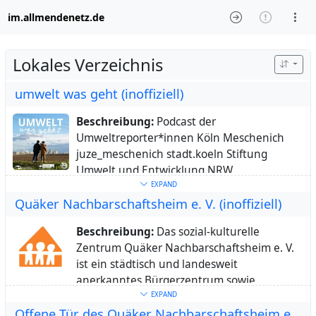
im.allmendenetz.de
Lokales Verzeichnis
umwelt was geht (inoffiziell)
Beschreibung:
Podcast der
Umweltreporter*innen Köln Meschenich
juze_meschenich stadt.koeln Stiftung
Umwelt und Entwicklung NRW
Ort:
Köln, NRW, Deutschland
EXPAND
Quäker Nachbarschaftsheim e. V. (inoffiziell)
Heimatstadt:
Köln Meschenich
Webseite:
https://www.jugz-meschenich.de
Beschreibung:
Das sozial-kulturelle
Schlüsselwörter:
50997
,
Köln
,
Cologne
,
Zentrum Quäker Nachbarschaftsheim e. V.
Meschenich
,
Podcast
,
OT
,
Jugentliche
,
ist ein städtisch und landesweit
Jugenzentrum
anerkanntes Bürgerzentrum sowie
anerkannter Träger der freien Jugendhilfe.
EXPAND
Ort:
Köln, NRW, Deutschland
Offene Tür des Quäker Nachbarschaftsheim e.V. (inoffiziell)