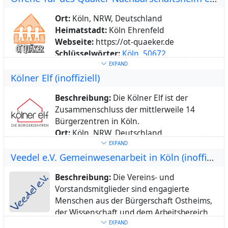
Heimatstadt:
Köln Ehrenfeld
Ort:
Köln, NRW, Deutschland
Webseite:
https://www.quaeker-nbh.de
Heimatstadt:
Köln Ehrenfeld
Schlüsselwörter:
50672
,
Bürgerzentrum
,
Webseite:
https://ot-quaeker.de
Nachbarschaftsheim
,
OT
,
Offenen
,
Tür
,
Schlüsselwörter:
Köln
,
50672
,
Seniorenzentrum
,
Kindergarten
,
Köln
,
Bürgerzentrum
,
Cologne
,
OT
,
Veedel
,
EXPAND
Cologne
,
Ehrenfeld
,
Belgisches
,
Viertel
,
Kölner Elf (inoffiziell)
Jugentlich
,
Ehrenfeld
,
offene
,
Tür
Veedel
Über:
Das sozial-kulturelle Zentrum Quäker
Beschreibung:
Die Kölner Elf ist der
Nachbarschaftsheim e. V. ist ein städtisch
Zusammenschluss der mittlerweile 14
und landesweit anerkanntes
Bürgerzentren in Köln.
Bürgerzentrum sowie anerkannter Träger
Ort:
Köln, NRW, Deutschland
der freien Jugendhilfe. Es wurde bereits
Heimatstadt:
Köln
EXPAND
1947 gegründet und ist mit seinen sozialen
Webseite:
http://koelnerelf.de
Veedel e.V. Gemeinwesenarbeit in Köln (inoffiziell)
und pädagogischen Angeboten für Kinder,
Schlüsselwörter:
Köln
,
50667
,
Jugendliche, Erwachsene und Senioren in
Beschreibung:
Die Vereins- und
Bürgerzentrum
,
Cologne
,
OT
,
Veedel
der Kölner Innenstadt und Ehrenfeld fest
Vorstandsmitglieder sind engagierte
verwurzelt. Heute arbeiten wir in folgenden
Menschen aus der Bürgerschaft Ostheims,
Bereichen: Kindertagesstätte, Offene Tür
der Wissenschaft und dem Arbeitsbereich
für Kinder und Jugendliche, Treff der
der Sozialarbeit.
EXPAND