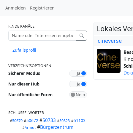
Anmelden
Registrieren
FINDE KANÄLE
Lokales Ve
cineverse
Zufallsprofil
Bes
Kino
Schl
VERZEICHNISOPTIONEN
Dok
Sicherer Modus
Nur dieser Hub
Nur öffentliche Foren
SCHLÜSSELWÖRTER
#
50733
#
50672
#
51103
#
50670
#
50823
#
Bürgerzentrum
#
Armut