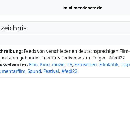
im.allmendenetz.de
rzeichnis
chreibung:
Feeds von verschiedenen deutschsprachigen Film
portalen gebündelt hier fürs Fediverse zum Folgen. #fedi22
üsselwörter:
Film
,
Kino
,
movie
,
TV
,
Fernsehen
,
Filmkritik
,
Tipp
umentarfilm
,
Sound
,
Festival
,
#fedi22