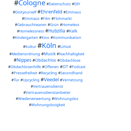
#
Cologne
#
Datenschutz
#
DIY
#
Ehrenfeld
#
Doityourself
#
Emmaus
#
Emmaüs
#
Film
#
Flohmarkt
#
Gebrauchtwaren
#
Grün
#
Homeless
#
Hubzilla
#
Kalk
#
Homelessness
#
Kindergarten
#
Kino
#
Kommunikation
#
Köln
#
Linux
#
Kultur
#
Musik
#
Medienordnung
#
Nachhaltigkeit
#
Nippes
#
Obdachlos
#
Obdachlose
#
OT
#
Obdachlosenhilfe
#
Offenen
#
Podcast
#
Pressefreiheit
#
Recycling
#
Secondhand
#
Veedel
#
Tür
#
Upcycling
#
Vernetzung
#
Vertrauensdienst
#
Vertrauensdienstanbieter
#
Wiederverwertung
#
Wohnungslos
#
Wohnungslosigkeit