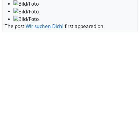
The post
Wir suchen Dich!
first appeared on
Bürgerzentrum Ehrenfeld e.V.
.
Aktuelles
Hey Alter feiert die 3003!
Bürgerzentrum Ehrenfeld e.V. (inofiziell)
vor 3 Jahren
bueze@im.allmendenetz.de
„Hey, Alter!“ feiert die 3003🎉 Beim letzten Besuch von @
im BüzE
erreicht uns die wunderbare Nachricht, dass bereits
insgesamt fast 3003
Geräte von „Hey, Alter!“ verteilt wurden. WOW!⚡ Die …