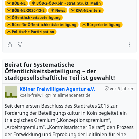
BÖB-NL
BÖB-2-ÖB-Köln - Strat, Strukt, Maßn
BÖB-NL-2020-12-2
News
KFA-NL-intern
Öffentlichkeitsbeteiligung
Büro für Öffentlichkeitsbeteiligung
Bürgerbeteiligung
Politische Partizipation
Beirat für Systematische
Öffentlichkeitsbeteiligung – der
stadtgesellschaftliche Teil ist gewählt!
Kölner Freiwilligen Agentur e.V.
vor 5 Jahren
koeln-freiwillig@im.allmendenetz.de
Seit dem ersten Beschluss des Stadtrates 2015 zur
Förderung der Beteiligungskultur in Köln begleitet ein
trialogisches Gremium („Konzeptionsgremium“,
„Arbeitsgremium“, „Kommissarischer Beirat“) den Prozess
der Entwicklung und Erprobung der Leitlinien für eine