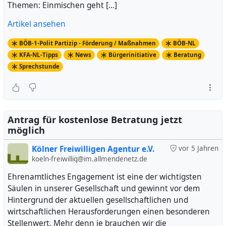
Themen: Einmischen geht […]
Artikel ansehen
BÖB-1-Polit Partizip - Förderung / Maßnahmen
BÖB-NL
KFA-NL-Tipps
News
Bürgerinitiative
Beratung
Sprechstunde
Antrag für kostenlose Betratung jetzt
möglich
Kölner Freiwilligen Agentur e.V.
vor 5 Jahren
koeln-freiwillig@im.allmendenetz.de
Ehrenamtliches Engagement ist eine der wichtigsten
Säulen in unserer Gesellschaft und gewinnt vor dem
Hintergrund der aktuellen gesellschaftlichen und
wirtschaftlichen Herausforderungen einen besonderen
Stellenwert. Mehr denn je brauchen wir die