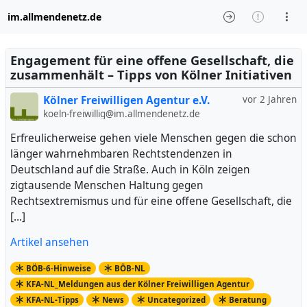
im.allmendenetz.de
Engagement für eine offene Gesellschaft, die
zusammenhält – Tipps von Kölner Initiativen
Kölner Freiwilligen Agentur e.V.
vor 2 Jahren
koeln-freiwillig@im.allmendenetz.de
Erfreulicherweise gehen viele Menschen gegen die schon
länger wahrnehmbaren Rechtstendenzen in
Deutschland auf die Straße. Auch in Köln zeigen
zigtausende Menschen Haltung gegen
Rechtsextremismus und für eine offene Gesellschaft, die
[…]
Artikel ansehen
BÖB-6-Hinweise
BÖB-NL
KFA-NL_Meldungen aus der Kölner Freiwilligen Agentur
KFA-NL-Tipps
News
Uncategorized
Beratung