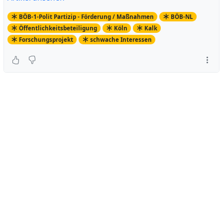
BÖB-1-Polit Partizip - Förderung / Maßnahmen
BÖB-NL
Öffentlichkeitsbeteiligung
Köln
Kalk
Forschungsprojekt
schwache Interessen