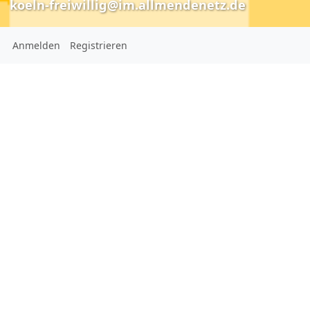
koeln-freiwillig@im.allmendenetz.de
Anmelden
Registrieren
Kölner Freiwilligen Agentur e.V. (inoffiziell)
koeln-freiwillig@im.allmendenetz.de
Unsere Vision ist eine
Bürgergesellschaft, geprägt von
Menschen, die das öffentliche
Leben ihrer Stadt aktiv
mitgestalten und es bereichern.
Ort:
Clemensstraße 7
50676
Köln
NRW
Deutschland