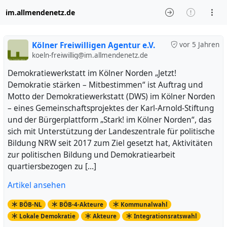
im.allmendenetz.de
Kölner Freiwilligen Agentur e.V.
vor 5 Jahren
koeln-freiwillig@im.allmendenetz.de
Demokratiewerkstatt im Kölner Norden „Jetzt!
Demokratie stärken – Mitbestimmen“ ist Auftrag und
Motto der Demokratiewerkstatt (DWS) im Kölner Norden
– eines Gemeinschaftsprojektes der Karl-Arnold-Stiftung
und der Bürgerplattform „Stark! im Kölner Norden“, das
sich mit Unterstützung der Landeszentrale für politische
Bildung NRW seit 2017 zum Ziel gesetzt hat, Aktivitäten
zur politischen Bildung und Demokratiearbeit
quartiersbezogen zu […]
Artikel ansehen
BÖB-NL
BÖB-4-Akteure
Kommunalwahl
Lokale Demokratie
Akteure
Integrationsratswahl