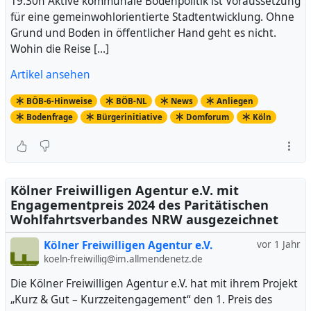
19.30h Aktive kommunale Bodenpolitik ist Voraussetzung
für eine gemeinwohlorientierte Stadtentwicklung. Ohne
Grund und Boden in öffentlicher Hand geht es nicht.
Wohin die Reise […]
Artikel ansehen
BÖB-6-Hinweise
BÖB-NL
News
Anliegen
Bodenfrage
Bürgerinitiative
Domforum
Köln
Kölner Freiwilligen Agentur e.V. mit
Engagementpreis 2024 des Paritätischen
Wohlfahrtsverbandes NRW ausgezeichnet
Kölner Freiwilligen Agentur e.V.
vor 1 Jahr
koeln-freiwillig@im.allmendenetz.de
Die Kölner Freiwilligen Agentur e.V. hat mit ihrem Projekt
„Kurz & Gut – Kurzzeitengagement“ den 1. Preis des