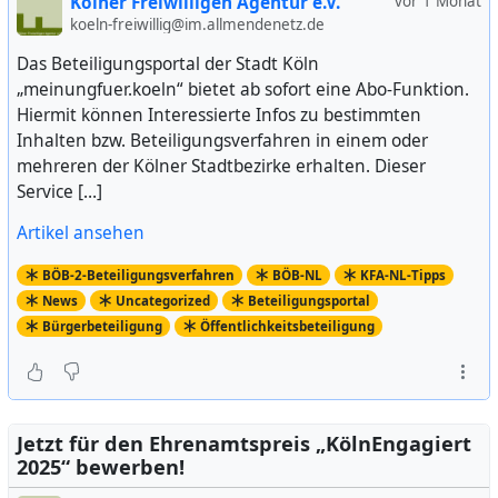
Kölner Freiwilligen Agentur e.V.
vor 1 Monat
koeln-freiwillig@im.allmendenetz.de
Das Beteiligungsportal der Stadt Köln
„meinungfuer.koeln“ bietet ab sofort eine Abo-Funktion.
Hiermit können Interessierte Infos zu bestimmten
Inhalten bzw. Beteiligungsverfahren in einem oder
mehreren der Kölner Stadtbezirke erhalten. Dieser
Service […]
Artikel ansehen
BÖB-2-Beteiligungsverfahren
BÖB-NL
KFA-NL-Tipps
News
Uncategorized
Beteiligungsportal
Bürgerbeteiligung
Öffentlichkeitsbeteiligung
Jetzt für den Ehrenamtspreis „KölnEngagiert
2025“ bewerben!