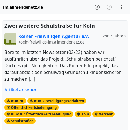
im.allmendenetz.de
Zwei weitere Schulstraße für Köln
Kölner Freiwilligen Agentur e.V.
vor 2 Jahren
koeln-freiwillig@im.allmendenetz.de
Bereits im letzten Newsletter (02/23) haben wir
ausführlich über das Projekt „Schulstraßen berichtet“ .
Doch es gibt Neuigkeiten: Das Kölner Pilotprojekt, das
darauf abzielt den Schulweg Grundschulkinder sicherer
zu machen […]
Artikel ansehen
BÖB-NL
BÖB-2-Beteiligungsverfahren
Öffentlichkeitsbeteiligung
Büro für Öffentlichkeitsbeteiligung
Köln
Verkehr
Schulstraßen