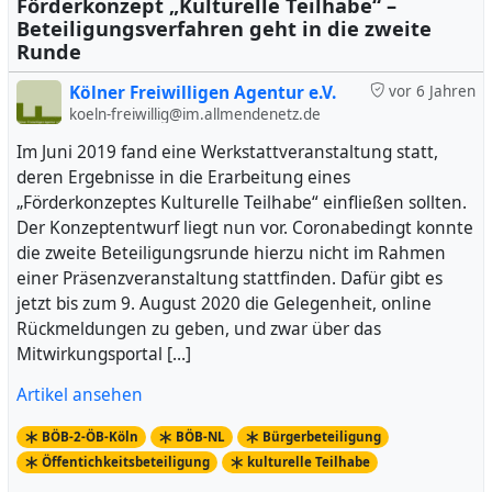
Förderkonzept „Kulturelle Teilhabe“ –
Beteiligungsverfahren geht in die zweite
Runde
Kölner Freiwilligen Agentur e.V.
vor 6 Jahren
koeln-freiwillig@im.allmendenetz.de
Im Juni 2019 fand eine Werkstattveranstaltung statt,
deren Ergebnisse in die Erarbeitung eines
„Förderkonzeptes Kulturelle Teilhabe“ einfließen sollten.
Der Konzeptentwurf liegt nun vor. Coronabedingt konnte
die zweite Beteiligungsrunde hierzu nicht im Rahmen
einer Präsenzveranstaltung stattfinden. Dafür gibt es
jetzt bis zum 9. August 2020 die Gelegenheit, online
Rückmeldungen zu geben, und zwar über das
Mitwirkungsportal […]
Artikel ansehen
BÖB-2-ÖB-Köln
BÖB-NL
Bürgerbeteiligung
Öffentichkeitsbeteiligung
kulturelle Teilhabe