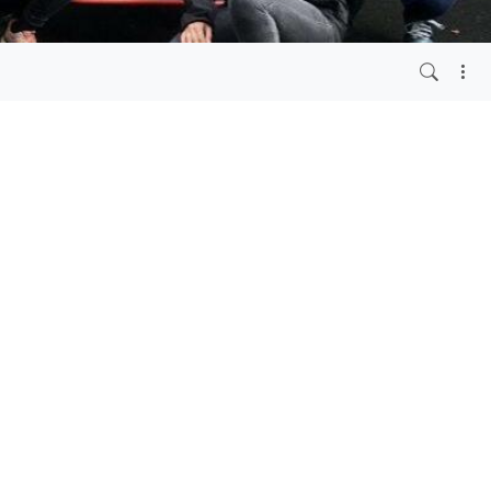
vor 4 Jahren
 von dem Johannes
renfeld