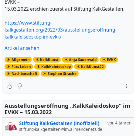
EVKK –
15.03.2022 erschien zuerst auf Stiftung KalkGestalten.
https://www.stiftung-
kalkgestalten.org/2022/03/ausstellungseroffnung-
kalkkaleisdoskop-im-evkk/
Artikel ansehen
Allgemein
KalkKunst
Anja Sauerwald
EVKK
Fürs Leben
KalkKaleidoskop
KalkKunst22
Nachbarschaft
Stephan Strache
Ausstellungseröffnung „KalkKaleidoskop“ im
EVKK – 15.03.2022
Stiftung KalkGestalten (inoffiziell)
vor 4 Jahren
stiftung-kalkgestalten@im.allmendenetz.de