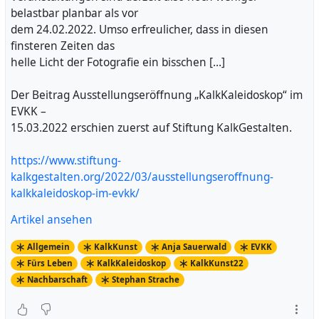
belastbar planbar als vor
dem 24.02.2022. Umso erfreulicher, dass in diesen
finsteren Zeiten das
helle Licht der Fotografie ein bisschen […]
Der Beitrag Ausstellungseröffnung „KalkKaleidoskop“ im
EVKK –
15.03.2022 erschien zuerst auf Stiftung KalkGestalten.
https://www.stiftung-
kalkgestalten.org/2022/03/ausstellungseroffnung-
kalkkaleidoskop-im-evkk/
Artikel ansehen
Allgemein
KalkKunst
Anja Sauerwald
EVKK
Fürs Leben
KalkKaleidoskop
KalkKunst22
Nachbarschaft
Stephan Strache