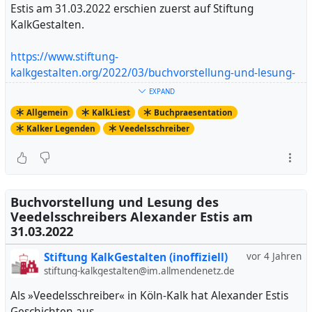
Estis am 31.03.2022 erschien zuerst auf Stiftung
KalkGestalten.
https://www.stiftung-
kalkgestalten.org/2022/03/buchvorstellung-und-lesung-
des-veedesschreibers-alexander-estis-am-31-03-2022/
EXPAND
Artikel ansehen
Allgemein
KalkLiest
Buchpraesentation
Kalker Legenden
Veedelsschreiber
Buchvorstellung und Lesung des
Veedelsschreibers Alexander Estis am
31.03.2022
Stiftung KalkGestalten (inoffiziell)
vor 4 Jahren
stiftung-kalkgestalten@im.allmendenetz.de
Als »Veedelsschreiber« in Köln-Kalk hat Alexander Estis
Geschichten aus