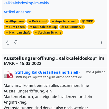
kalkkaleisdoskop-im-evkk/
Artikel ansehen
Allgemein
KalkKunst
Anja Sauerwald
EVKK
Fürs Leben
KalkKaleidoskop
KalkKunst22
Nachbarschaft
Stephan Strache
Ausstellungseröffnung „KalkKaleidoskop“ im
EVKK – 15.03.2022
Stiftung KalkGestalten (inoffiziell)
vor 4 Jahren
stiftung-kalkgestalten@im.allmendenetz.de
Manchmal kommt einfach alles zusammen: Eine
Ausstellungseröffnung, ein
Markenrelaunch, ansteigende Inzidenzen und ein
Angriffskrieg.
Veranstaltungen sind derzeit also noch weniger