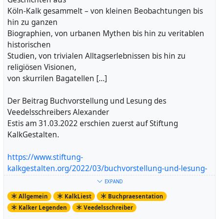
Köln-Kalk gesammelt – von kleinen Beobachtungen bis
hin zu ganzen
Biographien, von urbanen Mythen bis hin zu veritablen
historischen
Studien, von trivialen Alltagserlebnissen bis hin zu
religiösen Visionen,
von skurrilen Bagatellen […]
Der Beitrag Buchvorstellung und Lesung des
Veedelsschreibers Alexander
Estis am 31.03.2022 erschien zuerst auf Stiftung
KalkGestalten.
https://www.stiftung-
kalkgestalten.org/2022/03/buchvorstellung-und-lesung-
des-veedelsschreibers-alexander-estis-am-31-03-2022/
EXPAND
Artikel ansehen
Allgemein
KalkLiest
Buchpraesentation
Kalker Legenden
Veedelsschreiber