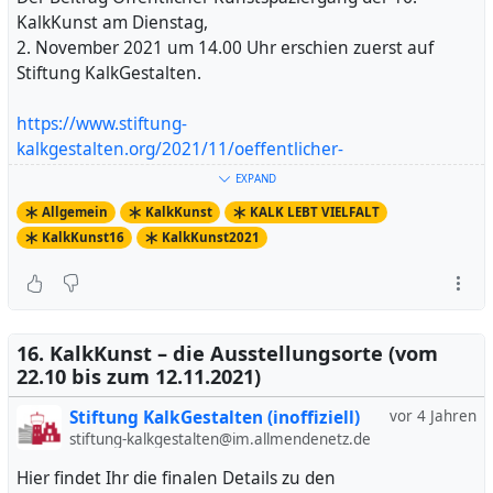
KalkKunst am Dienstag,
2. November 2021 um 14.00 Uhr erschien zuerst auf
Stiftung KalkGestalten.
https://www.stiftung-
kalkgestalten.org/2021/11/oeffentlicher-
kunstspaziergang-der-16-kalkkunst-am-dienstag-2-
EXPAND
november-2021-um-14-00-uhr/
Allgemein
KalkKunst
KALK LEBT VIELFALT
Artikel ansehen
KalkKunst16
KalkKunst2021
16. KalkKunst – die Ausstellungsorte (vom
22.10 bis zum 12.11.2021)
Stiftung KalkGestalten (inoffiziell)
vor 4 Jahren
stiftung-kalkgestalten@im.allmendenetz.de
Hier findet Ihr die finalen Details zu den