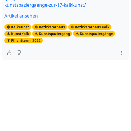
kunstspaziergaenge-zur-17-kalkkunst/
Artikel ansehen
KalkKunst
Bezirksrathaus
Bezirksrathaus Kalk
KunstKalk
Kunstspaziergang
Kunstspaziergänge
Pflichttermi 2022