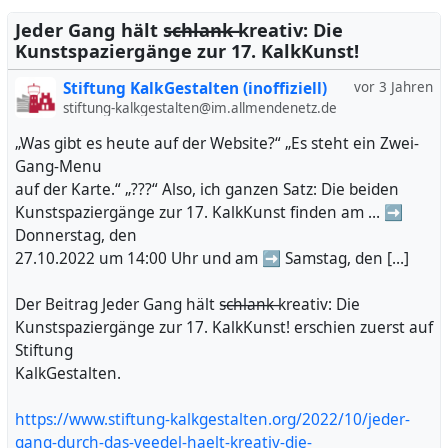
Jeder Gang hält s̶c̶h̶l̶a̶n̶k̶ kreativ: Die
Kunstspaziergänge zur 17. KalkKunst!
Stiftung KalkGestalten (inoffiziell)
vor 3 Jahren
stiftung-kalkgestalten@im.allmendenetz.de
„Was gibt es heute auf der Website?“ „Es steht ein Zwei-
Gang-Menu
auf der Karte.“ „???“ Also, ich ganzen Satz: Die beiden
Kunstspaziergänge zur 17. KalkKunst finden am … ➡️
Donnerstag, den
27.10.2022 um 14:00 Uhr und am ➡️ Samstag, den […]
Der Beitrag Jeder Gang hält s̶c̶h̶l̶a̶n̶k̶ kreativ: Die
Kunstspaziergänge zur 17. KalkKunst! erschien zuerst auf
Stiftung
KalkGestalten.
https://www.stiftung-kalkgestalten.org/2022/10/jeder-
gang-durch-das-veedel-haelt-kreativ-die-