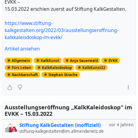
EVKK –
15.03.2022 erschien zuerst auf Stiftung KalkGestalten.
https://www.stiftung-
kalkgestalten.org/2022/03/ausstellungseroffnung-
kalkkaleisdoskop-im-evkk/
Artikel ansehen
Allgemein
KalkKunst
Anja Sauerwald
EVKK
Fürs Leben
KalkKaleidoskop
KalkKunst22
Nachbarschaft
Stephan Strache
Ausstellungseröffnung „KalkKaleidoskop“ im
EVKK – 15.03.2022
Stiftung KalkGestalten (inoffiziell)
vor 4 Jahren
stiftung-kalkgestalten@im.allmendenetz.de