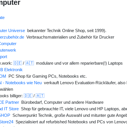
omputer
ate
ter Universe
bekannter Technik Online Shop, seit 1999).
erzubehör.de
Verbrauchsmaterialien und Zubehör für Drucker
Computer
uterwerk
port
.work:
🇩🇪
/
🇦🇹
modulare und vor allem reparierbare(!) Laptops
 Elektronik
COM
PC Shop für Gaming PCs, Notebooks etc.
- Notebooks wie Neu
verkauft Lenovo Evaluation-Rückläufer, als
wählen
oks billiger:
🇩🇪
/
🇦🇹
E Partner
Bürobedarf, Computer und andere Hardware
d IT Store
Shop für gebrauchte IT, viele Lenovo und HP Laptops, ab
SHOP
Schwerpunkt Technik, große Auswahl und mitunter gute Angeb
Store24
Spezialisiert auf refurbished Notebooks und PCs von Lenovo