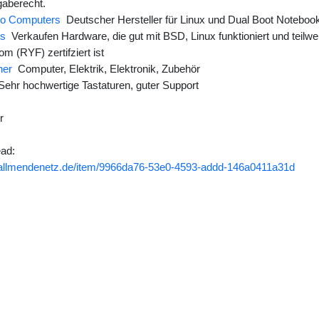
aberecht.
o Computers
Deutscher Hersteller für Linux und Dual Boot Noteboo
gs
Verkaufen Hardware, die gut mit BSD, Linux funktioniert und teilw
m (RYF) zertifziert ist
ner
Computer, Elektrik, Elektronik, Zubehör
ehr hochwertige Tastaturen, guter Support
r
ad:
m.allmendenetz.de/item/9966da76-53e0-4593-addd-146a0411a31d