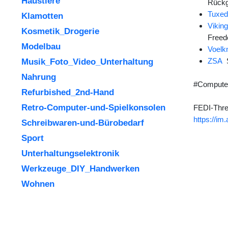
Haustiere
Rückg
Tuxed
Klamotten
Vikin
Kosmetik_Drogerie
Freedo
Modelbau
Voelk
ZSA
S
Musik_Foto_Video_Unterhaltung
Nahrung
#Compute
Refurbished_2nd-Hand
Retro-Computer-und-Spielkonsolen
FEDI-Thre
https://i
Schreibwaren-und-Bürobedarf
Sport
Unterhaltungselektronik
Werkzeuge_DIY_Handwerken
Wohnen