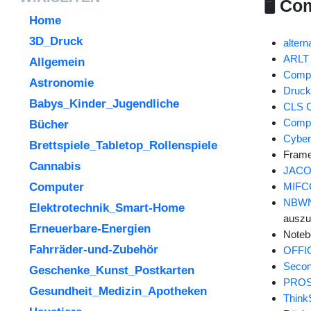
🖥️ C
Home
3D_Druck
altern
ARLT
Allgemein
Compu
Astronomie
Druck
Babys_Kinder_Jugendliche
CLS 
Comp
Bücher
Cyber
Brettspiele_Tabletop_Rollenspiele
Frame
Cannabis
JACOB
Computer
MIF
NBWN 
Elektrotechnik_Smart-Home
auszu
Erneuerbare-Energien
Notebo
Fahrräder-und-Zubehör
OFFIC
Secon
Geschenke_Kunst_Postkarten
PRO
Gesundheit_Medizin_Apotheken
Think