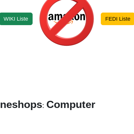
WIKI Liste
FEDI Liste
ineshops
Computer
: