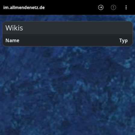
im.allmendenetz.de
Wikis
Name
Typ